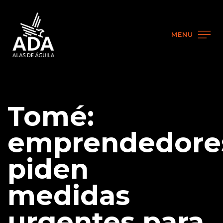
MENU
Tomé:
emprendedore
piden
medidas
urgentes para