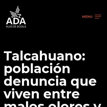
MENU
Talcahuano:
población
denuncia que
viven entre
malos olores y