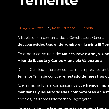
Teniente
by
Rose Barranco
General
1 de agosto de 2025
A través de un comunicado, la Constructora Gardilcic 
desaparecidos tras el derrumbe en la mina El Te
En específico, se trata de:
Moisés Pavez Armijo, Go
Miranda Ibaceta y Carlos Arancibia Valenzuela
.
Desde Gardilcic señalaron que como empresa están tr
Teniente “a fin de conocer
el estado de nuestros co
“De la misma forma, comunicamos que
hemos imple
mandante y las autoridades competentes en est
oficiales, les iremos informando”, agregaron.
Cabe recordar que
la emergencia se originó tras un