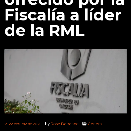
Fiscalía a líder
de la RML
by
Rose Barranco
General
29 de octubre de 2025