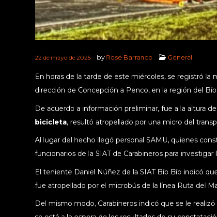
by
Rose Barranco
General
22 de mayo de 2025
En horas de la tarde de este miércoles, se registró la 
dirección de Concepción a Penco, en la región del Bío
De acuerdo a información preliminar, fue a la altura d
bicicleta
, resultó atropellado por una micro del transp
Al lugar del hecho llegó personal SAMU, quienes cons
funcionarios de la SIAT de Carabineros para investigar 
El teniente Daniel Núñez de la SIAT Bío Bío indicó que
fue atropellado por el microbús de la línea Ruta del Ma
Del mismo modo, Carabineros indicó que se le realizó 
se está a la espera de los resultados de su constataci